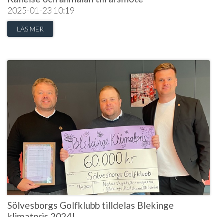
2025-01-23
10:19
LÄS MER
Sölvesborgs Golfklubb tilldelas Blekinge
klimatpris 2024!