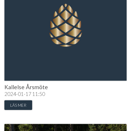
Kallelse Årsmöte
2024-01-17
11:50
LÄS MER