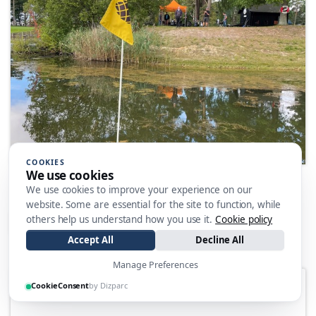
COOKIES
We use cookies
Greenkeepers Revenge
We use cookies to improve your experience on our
2021-09-13
15:08
website. Some are essential for the site to function, while
others help us understand how you use it.
Cookie policy
LÄS MER
Accept All
Decline All
Manage Preferences
CookieConsent
by Dizparc