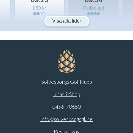
850 kr
Fullbokad
Visa alla tider
Sölvesborgs Golfklubb
Kansli/Shop
0456-70650
info@solvesborgsgk.se
Restaurang