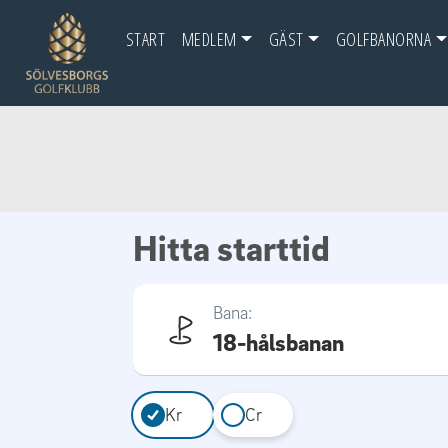
START
MEDLEM
GÄST
GOLFBANORNA
Hitta starttid
Bana:
18-hålsbanan
Kr
Cr