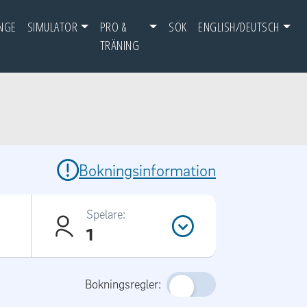
NGE
SIMULATOR
PRO &
SÖK
ENGLISH/DEUTSCH
TRÄNING
Bokningsinformation
Spelare:
1
Bokningsregler: