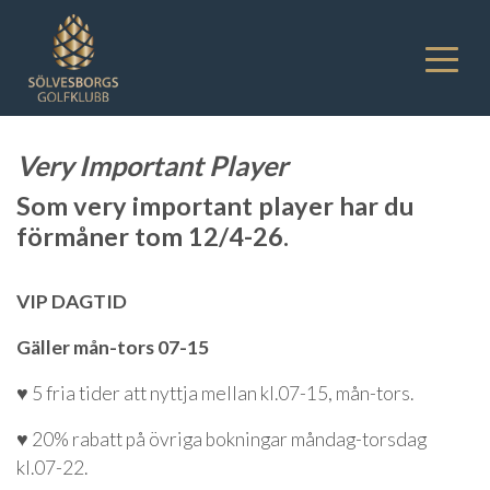
Very Important Player
Som very important player har du
förmåner tom 12/4-26.
VIP DAGTID
Gäller mån-tors 07-15
♥ 5 fria tider att nyttja mellan kl.07-15, mån-tors.
♥ 20% rabatt på övriga bokningar måndag-torsdag
kl.07-22.