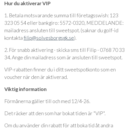
Hur du aktiverar VIP
1. Betala motsvarande summa till företagsswish: 123
323 05 54 eller bankgiro: 5572-0320, MEDDELANDE:
mailadress ansluten till sweetspot. (saknar du golf-id
kontakta
filip@solvesborgsgk.se
).
2. För snabb aktivering - skicka sms till Filip - 0768 70 33
34. Ange din mailadress som är ansluten till sweetspot.
VIP-rabatten finner du i ditt sweetspotkonto som en
voucher när den är aktiverad.
Viktig information
Förmånerna gäller till och med 12/4-26.
Det räcker att den som har bokat tiden är "VIP".
Om du använder din rabatt för att boka tid åt andra