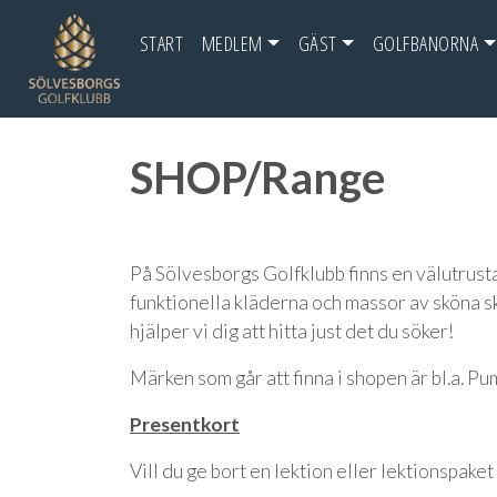
START
MEDLEM
GÄST
GOLFBANORNA
SHOP/Range
På Sölvesborgs Golfklubb finns en välutrust
funktionella kläderna och massor av sköna sko
hjälper vi dig att hitta just det du söker!
Märken som går att finna i shopen är bl.a. Pu
Presentkort
Vill du ge bort en lektion eller lektionspaket