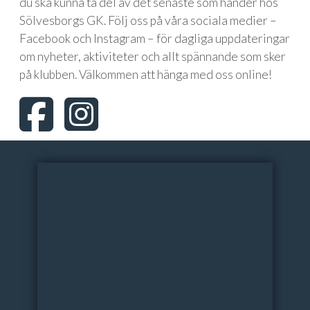
du ska kunna ta del av det senaste som händer hos
Sölvesborgs GK. Följ oss på våra sociala medier –
Facebook och Instagram – för dagliga uppdateringar
om nyheter, aktiviteter och allt spännande som sker
på klubben. Välkommen att hänga med oss online!