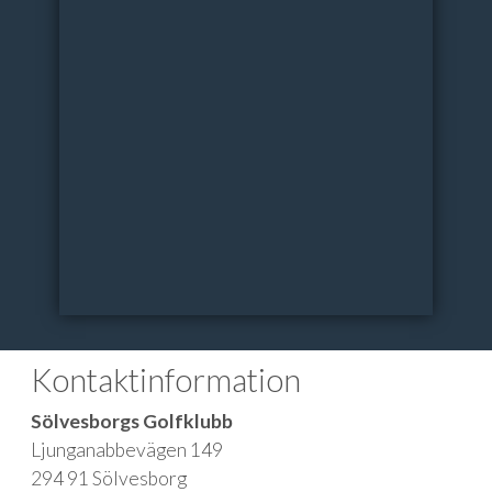
Kontaktinformation
Sölvesborgs Golfklubb
Ljunganabbevägen 149
294 91 Sölvesborg