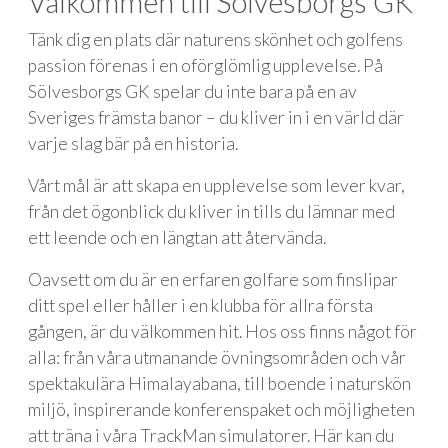
Välkommen till Sölvesborgs GK
Tänk dig en plats där naturens skönhet och golfens
passion förenas i en oförglömlig upplevelse. På
Sölvesborgs GK spelar du inte bara på en av
Sveriges främsta banor – du kliver in i en värld där
varje slag bär på en historia.
Vårt mål är att skapa en upplevelse som lever kvar,
från det ögonblick du kliver in tills du lämnar med
ett leende och en längtan att återvända.
Oavsett om du är en erfaren golfare som finslipar
ditt spel eller håller i en klubba för allra första
gången, är du välkommen hit. Hos oss finns något för
alla: från våra utmanande övningsområden och vår
spektakulära Himalayabana, till boende i naturskön
miljö, inspirerande konferenspaket och möjligheten
att träna i våra TrackMan simulatorer. Här kan du