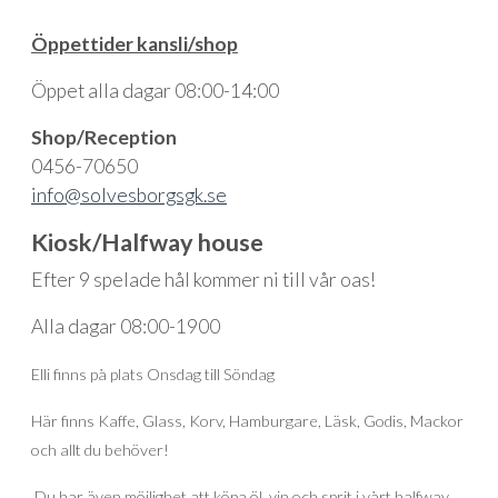
Öppettider kansli/shop
Öppet alla dagar 08:00-14:00
Shop/Reception
0456-70650
info@solvesborgsgk.se
Kiosk/Halfway house
Efter 9 spelade hål kommer ni till vår oas!
Alla dagar 08:00-1900
Elli finns på plats Onsdag till Söndag
Här finns Kaffe, Glass, Korv, Hamburgare, Läsk, Godis, Mackor
och allt du behöver!
Du har även möjlighet att köpa öl, vin och sprit i vårt halfway