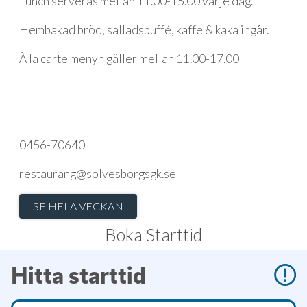
Lunch serveras mellan 11.00-15.00 varje dag.
Hembakad bröd, salladsbuffé, kaffe & kaka ingår.
À la carte menyn gäller mellan 11.00-17.00
0456-70640
restaurang@solvesborgsgk.se
SE HELA VECKAN
Boka Starttid
Hitta starttid