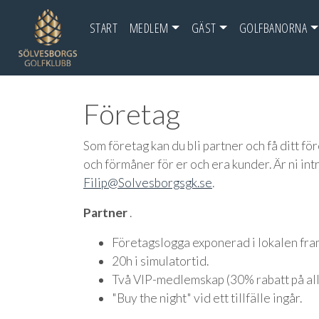
START
MEDLEM
GÄST
GOLFBANORNA
Företag
Som företag kan du bli partner och få ditt fö
och förmåner för er och era kunder. Är ni int
Filip@Solvesborgsgk.se
.
Partner
.
Företagslogga exponerad i lokalen fram
20h i simulatortid.
Två VIP-medlemskap (30% rabatt på all
"Buy the night" vid ett tillfälle ingår.