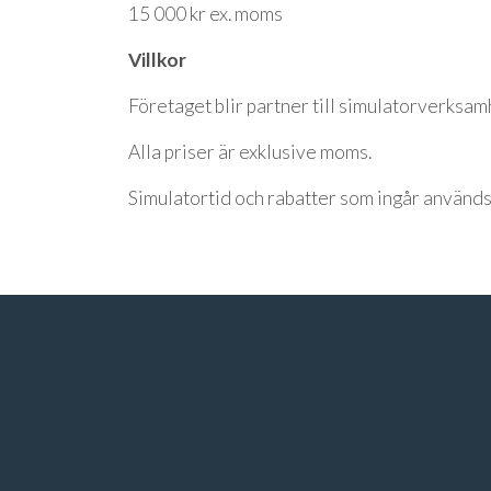
15 000 kr ex. moms
Villkor
Företaget blir partner till simulatorverksam
Alla priser är exklusive moms.
Simulatortid och rabatter som ingår används h