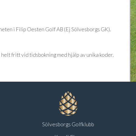
heten i Filip Oesten Golf AB (Ej Sölvesborgs GK).
elt fritt vid tidsbokning med hjälp av unika koder.
Sölvesborgs Golfklubb