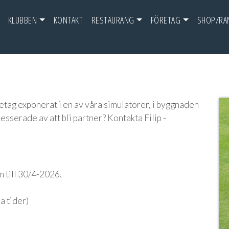
KLUBBEN
KONTAKT
RESTAURANG
FÖRETAG
SHOP/RA
retag exponerat i en av våra simulatorer, i byggnaden
resserade av att bli partner? Kontakta Filip -
 till 30/4-2026.
a tider)