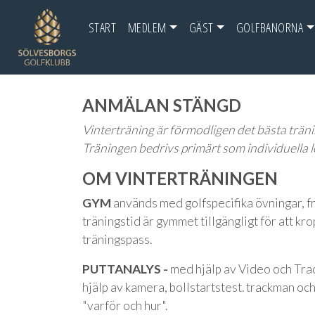
START
MEDLEM
GÄST
GOLFBANORNA
ANMÄLAN STÄNGD
Vinterträning är förmodligen det bästa trä
Träningen bedrivs primärt som individuella le
OM VINTERTRÄNINGEN
GYM
används med golfspecifika övningar, fr
träningstid är gymmet tillgängligt för att kr
träningspass.
PUTTANALYS -
med hjälp av Video och Tra
hjälp av kamera, bollstartstest. trackman och
"varför och hur".