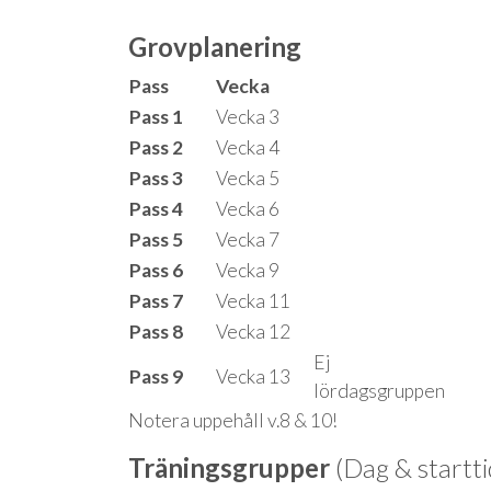
Grovplanering
Pass
Vecka
Pass 1
Vecka 3
Pass 2
Vecka 4
Pass 3
Vecka 5
Pass 4
Vecka 6
Pass 5
Vecka 7
Pass 6
Vecka 9
Pass 7
Vecka 11
Pass 8
Vecka 12
Ej
Pass 9
Vecka 13
lördagsgruppen
Notera uppehåll v.8 & 10!
Träningsgrupper
(Dag & startt