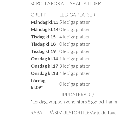
SCROLLA FÖR ATT SE ALLA TIDER
GRUPP
LEDIGA PLATSER
Måndag kl.13
5 lediga platser
Måndag kl.14
0 lediga platser
Tisdag kl.15
4 lediga platser
Tisdag kl.18
0 lediga platser
Tisdag kl.19
0 lediga platser
Onsdag kl.14
1 lediga platser
Onsdag kl.17
3 lediga platser
Onsdag kl.18
4 lediga platser
Lördag
0 lediga platser
kl.09*
UPPDATERAD -/-
*Lördagsgruppen genomförs 8 ggr och har ma
RABATT PÅ SIMULATORTID: Varje deltagare