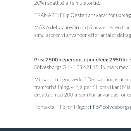
20% rabatt på all simulatortid.
TRÄNARE: Filip Oesten ansvarar för uppläg
MAX 6 deltagare/grupp (vi använder en trac
simulatorer vi använder efter antalet deltag
Pris: 2 500 kr/person, ej medlem: 2 950 kr.
B
Sölvesborgs GK - 123 421 15 46, märk med
Missar du någon vecka? Det kan finnas utrymm
framförhållning, vi hjälper till om vi kan! Miss
ersättas med 200 kr som kan användas för e
Kontakta Filip för frågor:
filip@solvesborgs