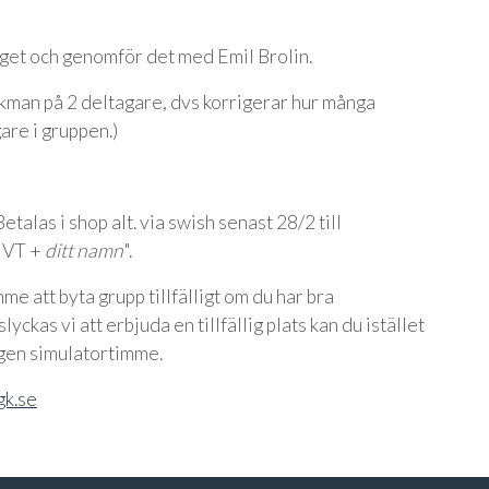
get och genomför det med Emil Brolin.
kman på 2 deltagare, dvs korrigerar hur många
are i gruppen.)
etalas i shop alt. via swish senast 28/2 till
 "VT +
ditt namn
".
e att byta grupp tillfälligt om du har bra
lyckas vi att erbjuda en tillfällig plats kan du istället
gen simulatortimme.
gk.se