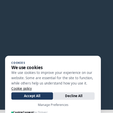
COOKIES
We use cookies
We use cookies to improve your experience on our
website. Some are essential for the site to function,
while others help us understand how you use it.
Cookie policy
Accept All
Decline All
Manage Preferences
CookieConsent
by Dizparc