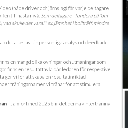
ideo (både driver och järnslag) får varje deltagare
fen till nästa nivå.
Som deltagare - fundera på "om
vad skulle det vara?" ex. jämnhet i bollträff, mindre
n du ta del av din personliga analys och feedback
finns en mängd olika övningar och utmaningar som
ngar finns en resultattavla där ledaren för respektive
a gör vi för att skapa en resultatinriktad
under träningarna men vi tränar för att stimulera
man -
Jämfört med 2025 blir det denna vinterträning