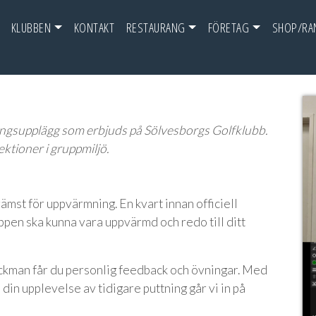
KLUBBEN
KONTAKT
RESTAURANG
FÖRETAG
SHOP/RA
ningsupplägg som erbjuds på Sölvesborgs Golfklubb.
ktioner i gruppmiljö.
ämst för uppvärmning. En kvart innan officiell
oppen ska kunna vara uppvärmd och redo till ditt
ckman får du personlig feedback och övningar. Med
 din upplevelse av tidigare puttning går vi in på