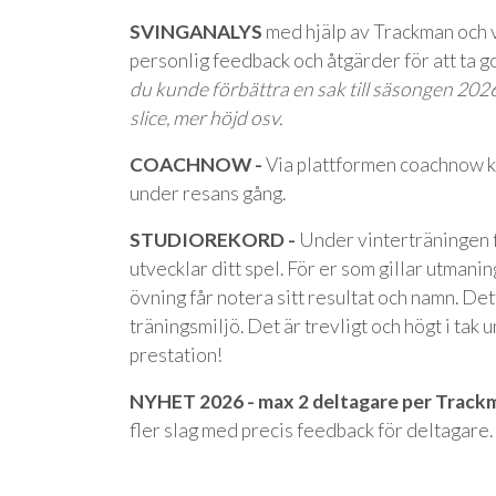
SVINGANALYS
med hjälp av Trackman och v
personlig feedback och åtgärder för att ta gol
du kunde förbättra en sak till säsongen 2026, 
slice, mer höjd osv.
COACHNOW -
Via plattformen coachnow ka
under resans gång.
STUDIOREKORD -
Under vinterträningen 
utvecklar ditt spel. För er som gillar utmani
övning får notera sitt resultat och namn. Dett
träningsmiljö. Det är trevligt och högt i tak 
prestation!
NYHET 2026 - max 2 deltagare per Track
fler slag med precis feedback för deltagare.