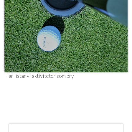
Här listar vi aktiviteter som bry