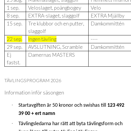
1 sep.
Veloslaget, poängbogey
Velo
8 sep.
EXTRA-slaget, slaggolf
EXTRA Mjällby
15 sep.
Tre klubbor och en putter,
Damkommittén
slaggolf
22 sep.
Ingen tävling
----
29 sep.
AVSLUTNING, Scramble
Damkommittén
Ej
Damernas MASTERS
fastst.
TÄVLINGSPROGRAM 2026
Information inför säsongen
·
Startavgiften är 50 kronor och swishas till
123 492
39 00 + ert namn
·
Tävlingsledarna har rätt att byta tävlingsform och