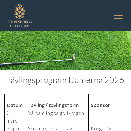
Tävlingsprogram Damerna 2026
Datum
Tävling / tävlingsform
Sponsor
31
Vårsamling på golfkrogen
-
mars
7 april
Scramle, lottade lag
Krog nr 2