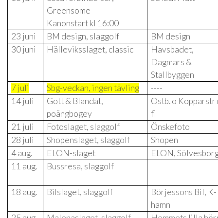
Greensome
Kanonstart kl 16:00
23 juni
BM design, slaggolf
BM design
30 juni
Hälleviksslaget, classic
Havsbadet,
Dagmars &
Stallbyggen
7 juli
Sbg-veckan, ingen tävling
----
14 juli
Gott & Blandat,
Ostb. o Kopparstr
poängbogey
fl
21 juli
Fotoslaget, slaggolf
Önskefoto
28 juli
Shopenslaget, slaggolf
Shopen
4 aug.
ELON-slaget
ELON, Sölvesbor
11 aug.
Bussresa, slaggolf
18 aug.
Bilslaget, slaggolf
Börjessons Bil, K-
hamn
25 aug.
Malenaslaget, slaggolf
Hemmets lilla hör