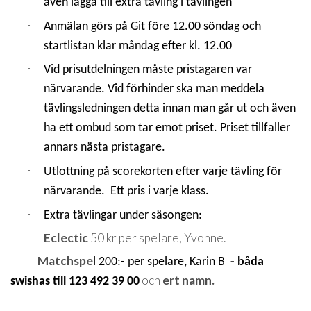
även lägga till extra tävling i tävlingen
·
Anmälan görs på Git före 12.00 söndag och
startlistan klar måndag efter kl. 12.00
·
Vid prisutdelningen måste pristagaren var
närvarande. Vid förhinder ska man meddela
tävlingsledningen detta innan man går ut och även
ha ett ombud som tar emot priset. Priset tillfaller
annars nästa pristagare.
·
Utlottning på scorekorten efter varje tävling för
närvarande. Ett pris i varje klass.
·
Extra tävlingar under säsongen:
Eclectic
50 kr per spelare, Yvonne.
Matchspe
l 200:- per spelare, Karin B
- båda
och
ert namn.
swishas till 123 492 39 00