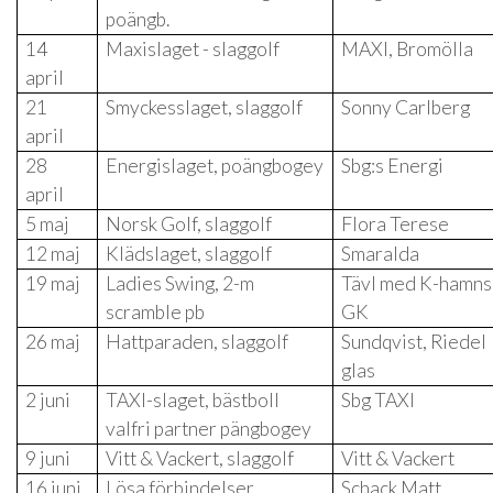
poängb.
14
Maxislaget - slaggolf
MAXI, Bromölla
april
21
Smyckesslaget, slaggolf
Sonny Carlberg
april
28
Energislaget, poängbogey
Sbg:s Energi
april
5 maj
Norsk Golf, slaggolf
Flora Terese
12 maj
Klädslaget, slaggolf
Smaralda
19 maj
Ladies Swing, 2-m
Tävl med K-hamns
scramble pb
GK
26 maj
Hattparaden, slaggolf
Sundqvist, Riedel
glas
2 juni
TAXI-slaget, bästboll
Sbg TAXI
valfri partner pängbogey
9 juni
Vitt & Vackert, slaggolf
Vitt & Vackert
16 juni
Lösa förbindelser,
Schack Matt