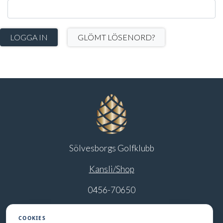
LOGGA IN
GLÖMT LÖSENORD?
Sölvesborgs Golfklubb
Kansli/Shop
0456-70650
info@solvesborgsgk.se
COOKIES