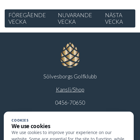
FÖREGÅENDE
NUVARANDE
NÄSTA
VECKA
VECKA
VECKA
Sölvesborgs Golfklubb
Kansli/Shop
0456-70650
info@solvesborgsgk.se
COOKIES
We use cookies
Restaurang
We use cookies to improve your experience on our
website. Some are essential for the site to function, while