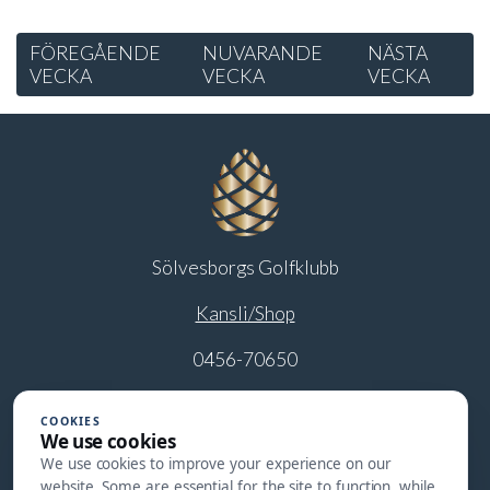
FÖREGÅENDE
NUVARANDE
NÄSTA
VECKA
VECKA
VECKA
Sölvesborgs Golfklubb
Kansli/Shop
0456-70650
info@solvesborgsgk.se
COOKIES
We use cookies
Restaurang
We use cookies to improve your experience on our
website. Some are essential for the site to function, while