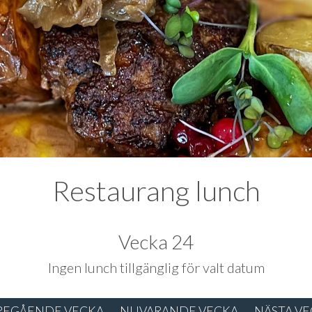
Restaurang lunch
Vecka 24
Ingen lunch tillgänglig för valt datum
REGÅENDE VECKA
NUVARANDE VECKA
NÄSTA V