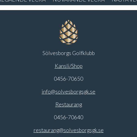
Sölvesborgs Golfklubb
Kansli/Shop
0456-70650
info@solvesborgsgk.se
Restaurang
0456-70640
restaurang@solvesborgsgk.se