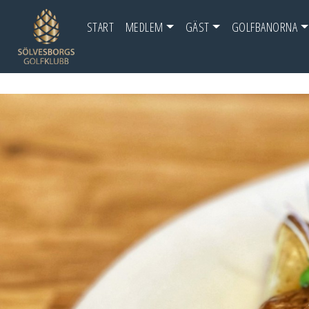
START
MEDLEM
GÄST
GOLFBANORNA