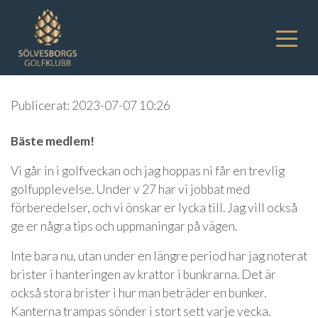
Publicerat: 2023-07-07 10:26
Bäste medlem!
Vi går in i golfveckan och jag hoppas ni får en trevlig
golfupplevelse. Under v 27 har vi jobbat med
förberedelser, och vi önskar er lycka till. Jag vill också
ge er några tips och uppmaningar på vägen.
Inte bara nu, utan under en längre period har jag noterat
brister i hanteringen av krattor i bunkrarna. Det är
också stora brister i hur man beträder en bunker.
Kanterna trampas sönder i stort sett varje vecka.