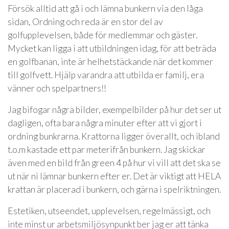
Försök alltid att gå i och lämna bunkern via den låga
sidan, Ordning och reda är en stor del av
golfupplevelsen, både för medlemmar och gäster.
Mycket kan ligga i att utbildningen idag, för att beträda
en golfbanan, inte är helhetstäckande när det kommer
till golfvett. Hjälp varandra att utbilda er familj, era
vänner och spelpartners!!
Jag bifogar några bilder, exempelbilder på hur det ser ut
dagligen, ofta bara några minuter efter att vi gjort i
ordning bunkrarna. Krattorna ligger överallt, och ibland
t.o.m kastade ett par meterifrån bunkern. Jag skickar
även med en bild från green 4 på hur vi vill att det ska se
ut när ni lämnar bunkern efter er. Det är viktigt att HELA
krattan är placerad i bunkern, och gärna i spelriktningen.
Estetiken, utseendet, upplevelsen, regelmässigt, och
inte minst ur arbetsmiljösynpunkt ber jag er att tänka