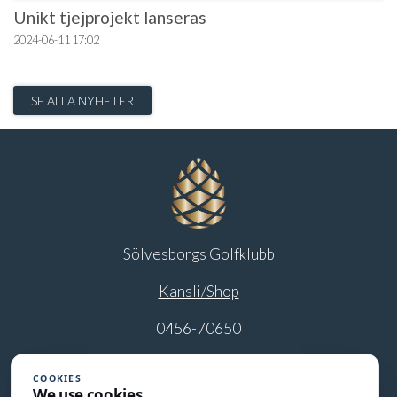
Unikt tjejprojekt lanseras
2024-06-11
17:02
SE ALLA NYHETER
Sölvesborgs Golfklubb
Kansli/Shop
0456-70650
info@solvesborgsgk.se
COOKIES
We use cookies